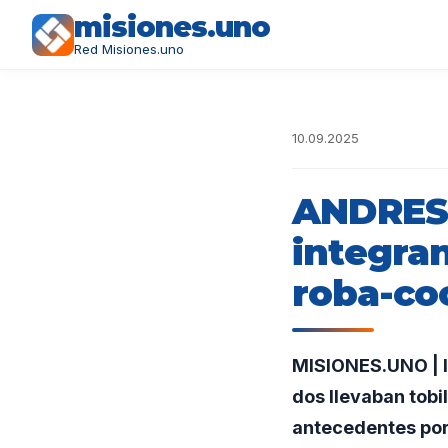
misiones.uno
Red Misiones.uno
10.09.2025
ANDRESI
integra
roba-co
MISIONES.UNO | In
dos llevaban tobi
antecedentes por 