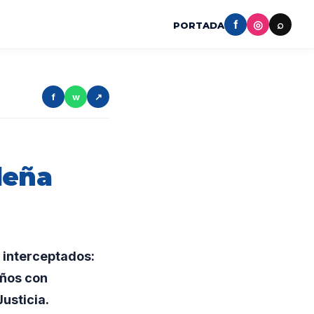
f
◎
⌕
PORTADA
f
w
↗
leña
 interceptados:
eños con
usticia.