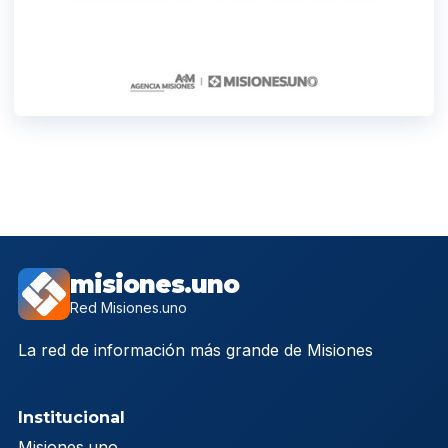
misiones.uno
Red Misiones.uno
La red de información más grande de Misiones
Institucional
Misiones.uno