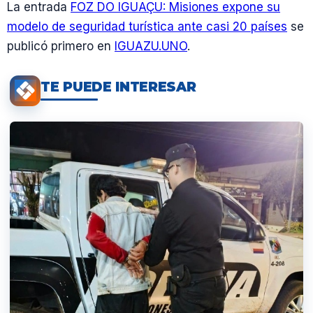
La entrada
FOZ DO IGUAÇU: Misiones expone su
modelo de seguridad turística ante casi 20 países
se
publicó primero en
IGUAZU.UNO
.
TE PUEDE INTERESAR