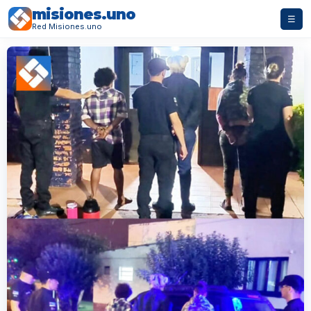
misiones.uno
☰
Red Misiones.uno