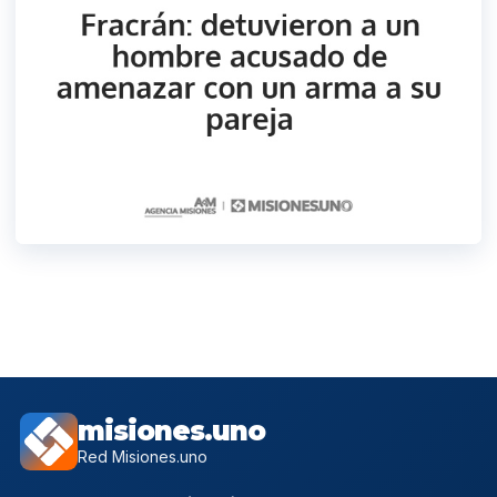
misiones.uno
Red Misiones.uno