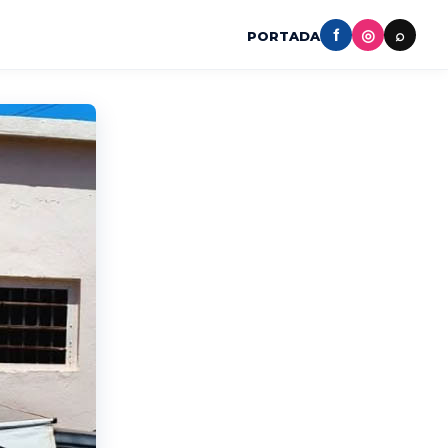
f
◎
⌕
PORTADA