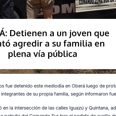
s fue detenido este mediodía en Oberá luego de prota
a integrantes de su propia familia, según informaron fue
ró en la intersección de las calles Iguazú y Quintana, 
 patrulla del Comando Sur tras el pedido de auxilio de