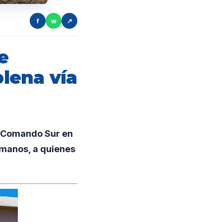
f
w
↗
e
plena vía
l Comando Sur en
rmanos, a quienes