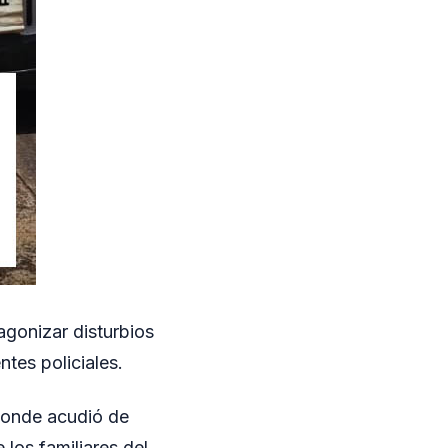
gonizar disturbios
ntes policiales.
adonde acudió de
 los familiares del