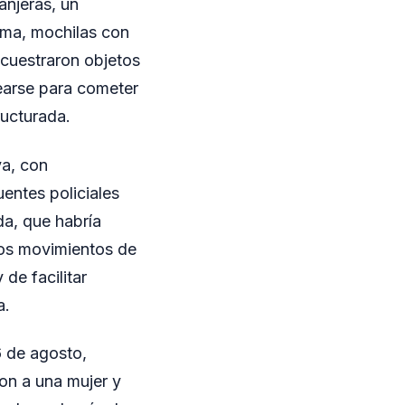
anjeras, un
tima, mochilas con
cuestraron objetos
earse para cometer
ructurada.
ya, con
entes policiales
da, que habría
los movimientos de
de facilitar
a.
6 de agosto,
on a una mujer y