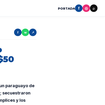
f
◎
⌕
PORTADA
f
w
↗
o
 $50
a un paraguayo de
; secuestraron
mplices y los