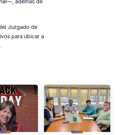
onal—, además de
 del Juzgado de
ivos para ubicar a
.