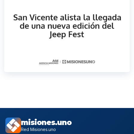
misiones.uno
Red Misiones.uno