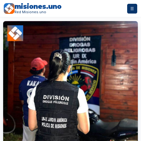
misiones.uno
☰
Red Misiones.uno