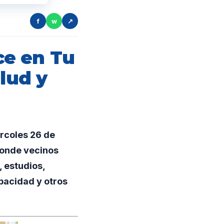
f
w
↗
ce en Tu
alud y
rcoles 26 de
donde vecinos
 estudios,
apacidad y otros