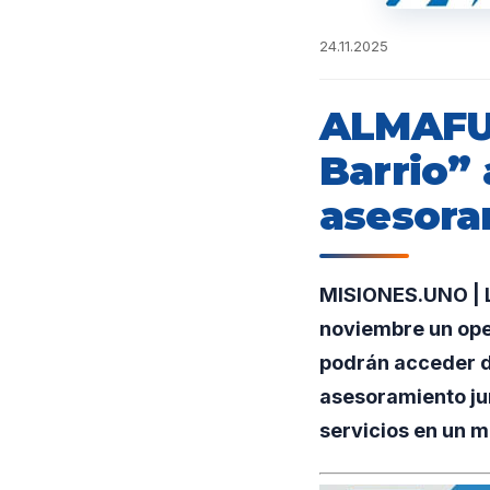
24.11.2025
ALMAFUE
Barrio” 
asesora
MISIONES.UNO | L
noviembre un oper
podrán acceder de
asesoramiento jur
servicios en un m