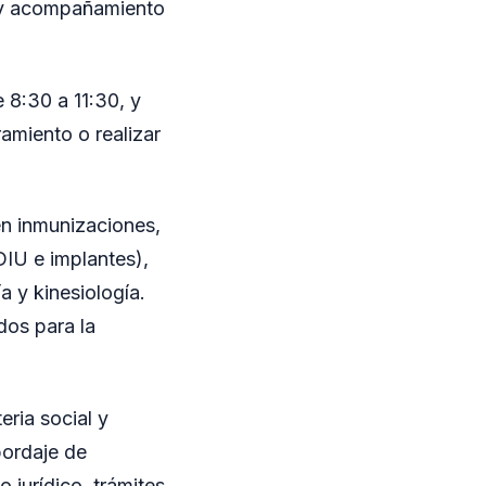
n y acompañamiento
e 8:30 a 11:30, y
amiento o realizar
en inmunizaciones,
DIU e implantes),
a y kinesiología.
dos para la
eria social y
bordaje de
 jurídico, trámites