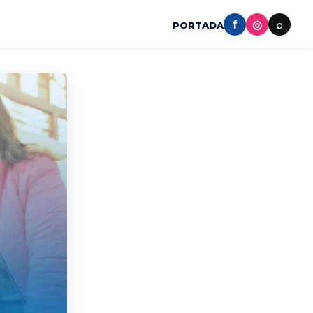
f
◎
⌕
PORTADA