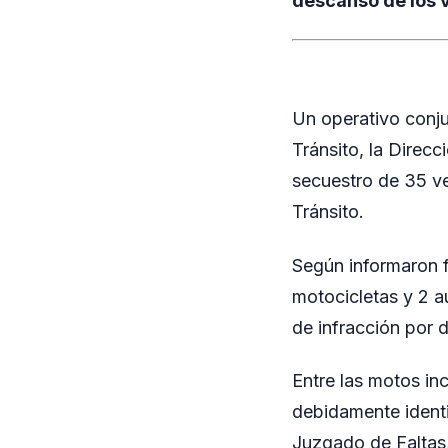
descanso de los 
Un operativo conju
Tránsito, la Direcc
secuestro de 35 ve
Tránsito.
Según informaron f
motocicletas y 2 a
de infracción por d
Entre las motos in
debidamente identi
Juzgado de Faltas,