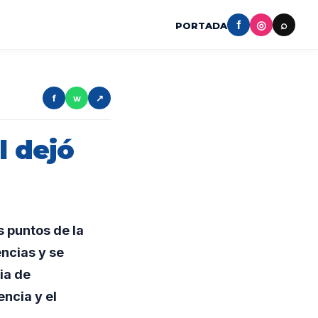
f
◎
⌕
PORTADA
f
w
↗
l dejó
s puntos de la
encias y se
ia de
ncia y el