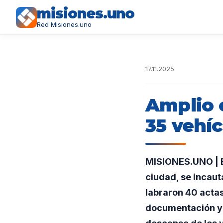
misiones.uno
Red Misiones.uno
17.11.2025
Amplio o
35 vehí
MISIONES.UNO | En
ciudad, se incaut
labraron 40 actas
documentación y 