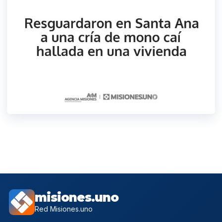
misiones.uno
Red Misiones.uno