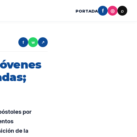
f
◎
⌕
PORTADA
f
w
↗
jóvenes
adas;
óstoles por
entos
ición de la