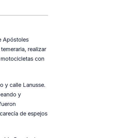
e Apóstoles
emeraria, realizar
 motocicletas con
io y calle Lanusse.
ueando y
 fueron
 carecía de espejos