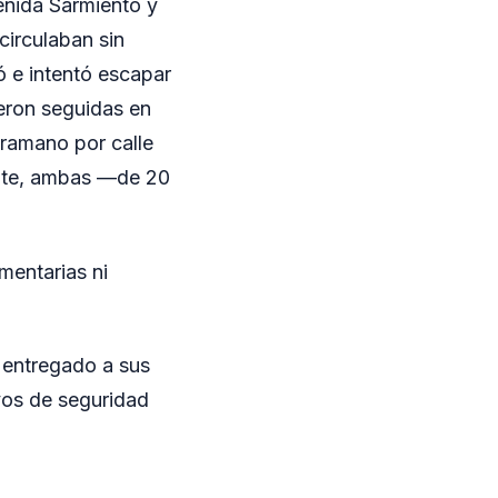
enida Sarmiento y
circulaban sin
 e intentó escapar
eron seguidas en
tramano por calle
mente, ambas —de 20
mentarias ni
e entregado a sus
vos de seguridad