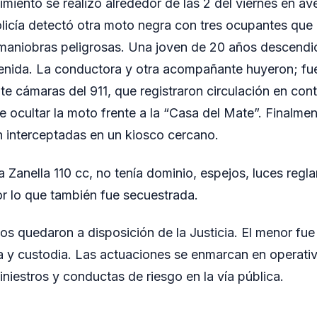
miento se realizó alrededor de las 2 del viernes en av
licía detectó otra moto negra con tres ocupantes que 
maniobras peligrosas. Una joven de 20 años descendió
tenida. La conductora y otra acompañante huyeron; fu
te cámaras del 911, que registraron circulación en con
de ocultar la moto frente a la “Casa del Mate”. Final
 interceptadas en un kiosco cercano.
 Zanella 110 cc, no tenía dominio, espejos, luces regla
r lo que también fue secuestrada.
os quedaron a disposición de la Justicia. El menor fu
a y custodia. Las actuaciones se enmarcan en operati
siniestros y conductas de riesgo en la vía pública.