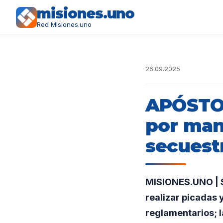
misiones.uno
Red Misiones.uno
26.09.2025
APÓSTOL
por man
secuest
MISIONES.UNO | S
realizar picadas 
reglamentarios; l