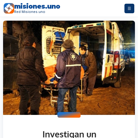
misiones.uno
☰
Red Misiones.uno