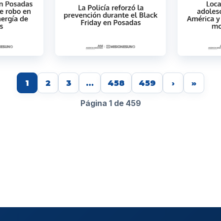
1
2
3
…
458
459
›
»
Página 1 de 459