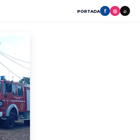
f
◎
⌕
PORTADA