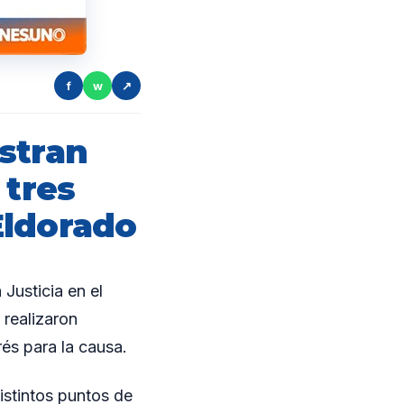
f
w
↗
stran
 tres
Eldorado
usticia en el
 realizaron
és para la causa.
istintos puntos de