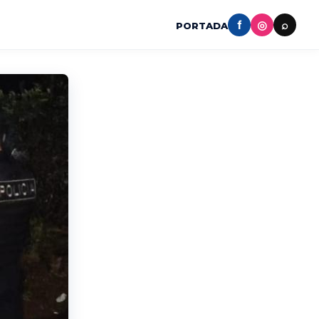
f
◎
⌕
PORTADA