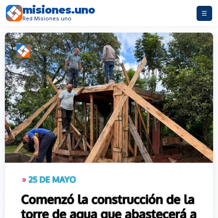
misiones.uno
☰
Red Misiones.uno