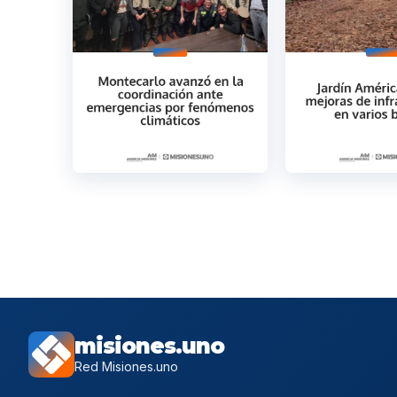
misiones.uno
Red Misiones.uno