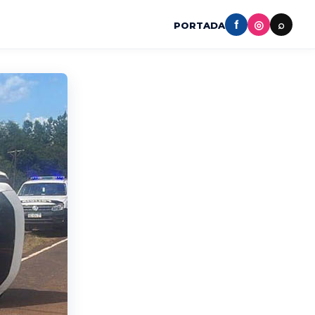
f
◎
⌕
PORTADA