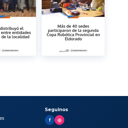
Seguinos
es
f
◎
s