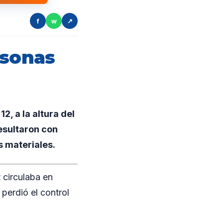
f
w
↗
rsonas
2, a la altura del
resultaron con
s materiales.
 circulaba en
perdió el control