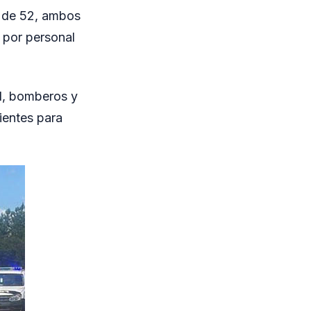
, de 52, ambos
s por personal
al, bomberos y
dientes para