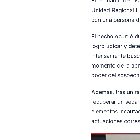
En el marco de los
Unidad Regional II
con una persona de
El hecho ocurrió d
logró ubicar y det
intensamente busca
momento de la apre
poder del sospech
Además, tras un ras
recuperar un secar
elementos incautad
actuaciones corre