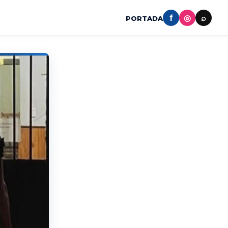
f
◎
⌕
PORTADA