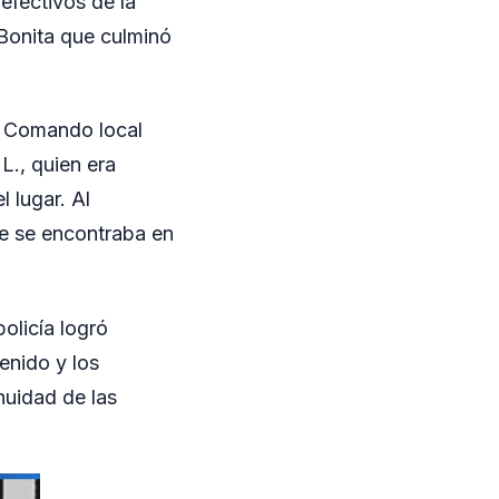
efectivos de la
 Bonita que culminó
el Comando local
L., quien era
 lugar. Al
ue se encontraba en
policía logró
enido y los
nuidad de las