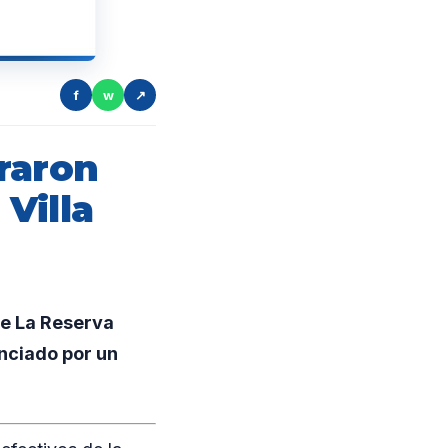
f
w
↗
raron
Villa
aje La Reserva
nciado por un