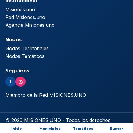
Institucional
Misiones.uno
Red Misiones.uno
Agencia Misiones.uno
Nodos
Nodos Territoriales
Nodos Temáticos
Seguinos
f
◎
Miembro de la Red MISIONES.UNO
© 2026 MISIONES.UNO - Todos los derechos
reservados
Inicio
Municipios
Temáticos
Buscar