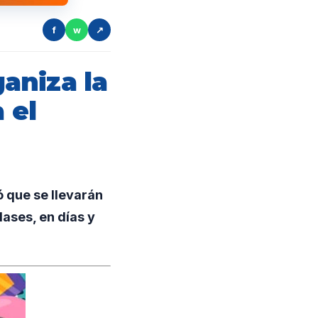
f
w
↗
ganiza la
 el
ó que se llevarán
lases, en días y