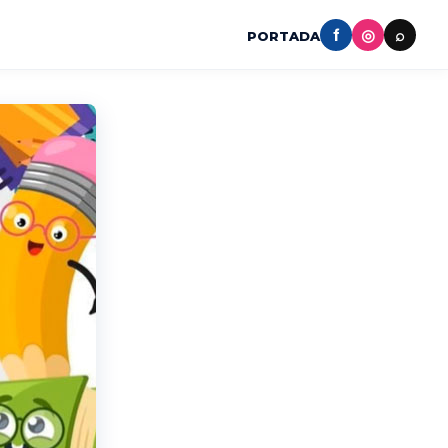
f
◎
⌕
PORTADA