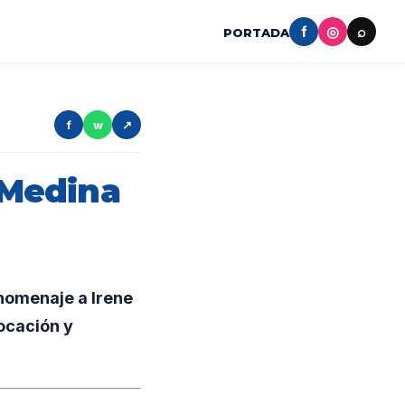
f
◎
⌕
PORTADA
f
w
↗
 Medina
 homenaje a Irene
ocación y