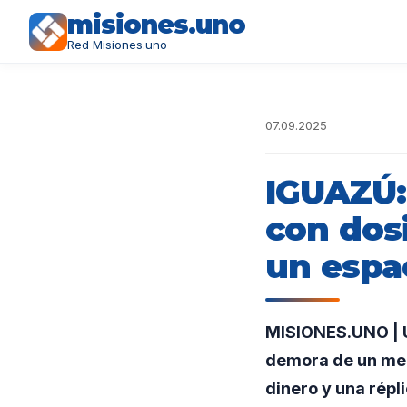
misiones.uno
Red Misiones.uno
07.09.2025
IGUAZÚ:
con dos
un espa
MISIONES.UNO | Un
demora de un men
dinero y una répl