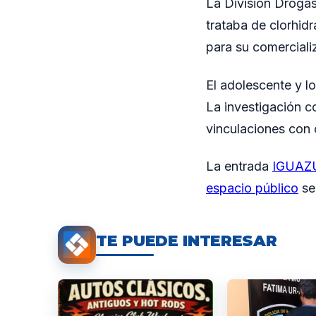
La División Drogas
trataba de clorhid
para su comerciali
El adolescente y l
La investigación co
vinculaciones con
La entrada
IGUAZÚ
espacio público
se
TE PUEDE INTERESAR