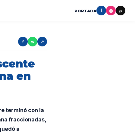
f
◎
⌕
PORTADA
f
w
↗
scente
ana en
e terminó con la
ana fraccionadas,
 quedó a