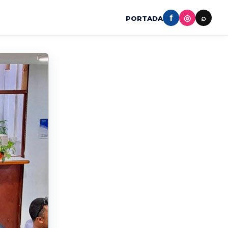
f
◎
⌕
PORTADA