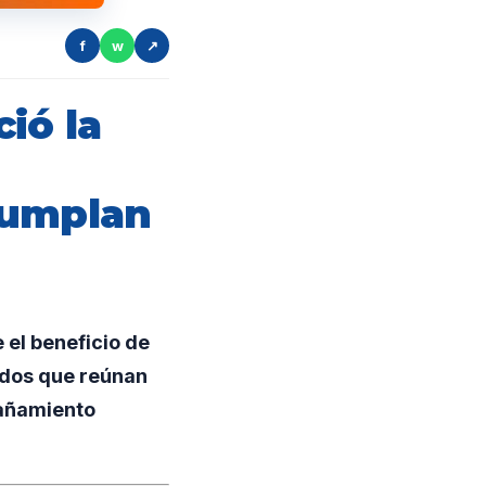
f
w
↗
ió la
cumplan
el beneficio de
lados que reúnan
pañamiento