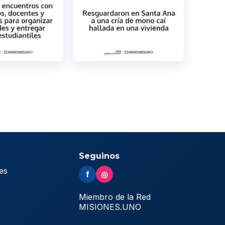
Seguinos
es
f
◎
s
Miembro de la Red
MISIONES.UNO