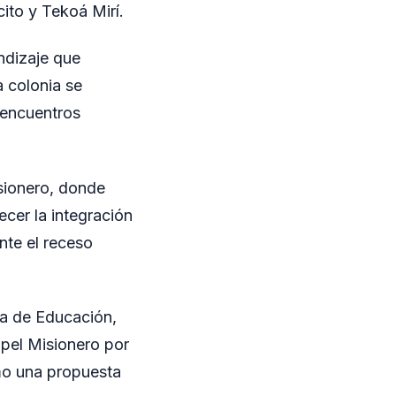
ito y Tekoá Mirí.
ndizaje que
a colonia se
 encuentros
isionero, donde
ecer la integración
nte el receso
ia de Educación,
apel Misionero por
omo una propuesta