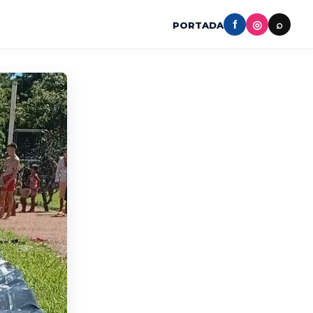
f
◎
⌕
PORTADA