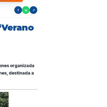
f
w
↗
 “Verano
iones organizada
nes, destinada a