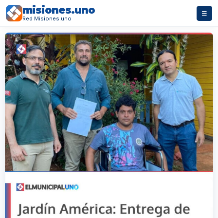
misiones.uno
☰
Red Misiones.uno