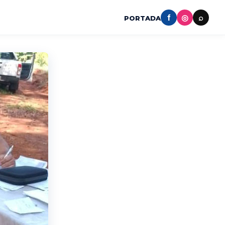
f
◎
⌕
PORTADA