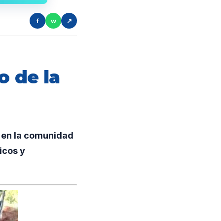
f
w
↗
o de la
a en la comunidad
icos y