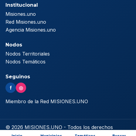
Institucional
Misiones.uno
Red Misiones.uno
Agencia Misiones.uno
Nodos
Nodos Territoriales
Nodos Temáticos
Seguinos
f
◎
Miembro de la Red MISIONES.UNO
© 2026 MISIONES.UNO - Todos los derechos
reservados
Inicio
Municipios
Temáticos
Buscar