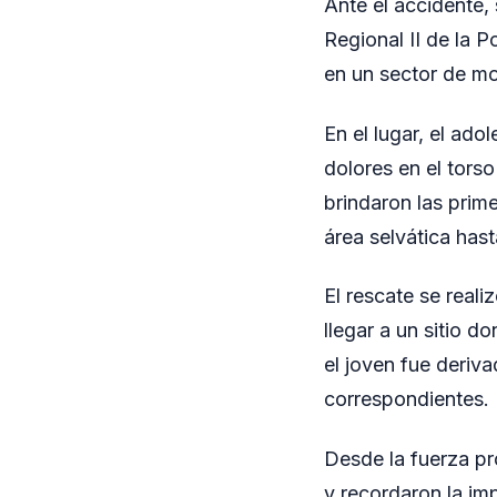
Ante el accidente,
Regional II de la P
en un sector de mon
En el lugar, el ad
dolores en el torso
brindaron las prime
área selvática has
El rescate se reali
llegar a un sitio 
el joven fue deriv
correspondientes.
Desde la fuerza pr
y recordaron la im