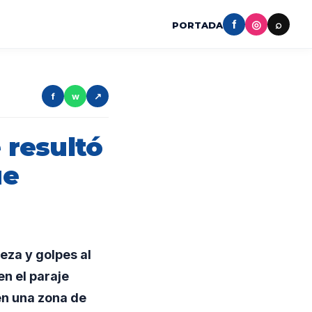
f
◎
⌕
PORTADA
f
w
↗
 resultó
ue
eza y golpes al
en el paraje
en una zona de