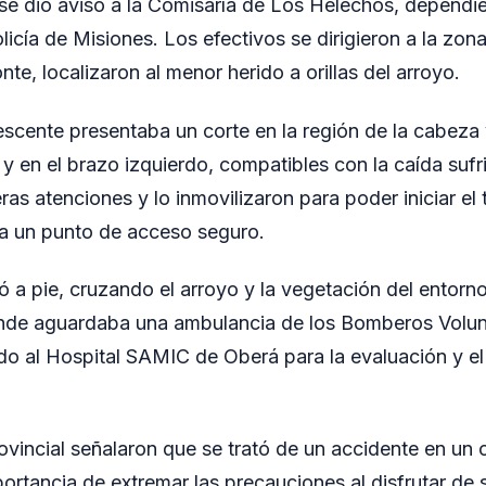
 se dio aviso a la Comisaría de Los Helechos, dependi
olicía de Misiones. Los efectivos se dirigieron a la zona
te, localizaron al menor herido a orillas del arroyo.
olescente presentaba un corte en la región de la cabeza
 y en el brazo izquierdo, compatibles con la caída sufri
ras atenciones y lo inmovilizaron para poder iniciar el
ta un punto de acceso seguro.
zó a pie, cruzando el arroyo y la vegetación del entorno
donde aguardaba una ambulancia de los Bomberos Volunt
ado al Hospital SAMIC de Oberá para la evaluación y el
ovincial señalaron que se trató de un accidente en un 
portancia de extremar las precauciones al disfrutar de 