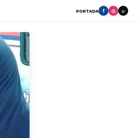
f
◎
⌕
PORTADA