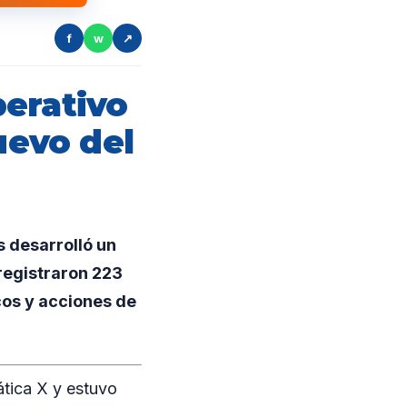
f
w
↗
erativo
uevo del
s desarrolló un
registraron 223
cos y acciones de
ática X y estuvo