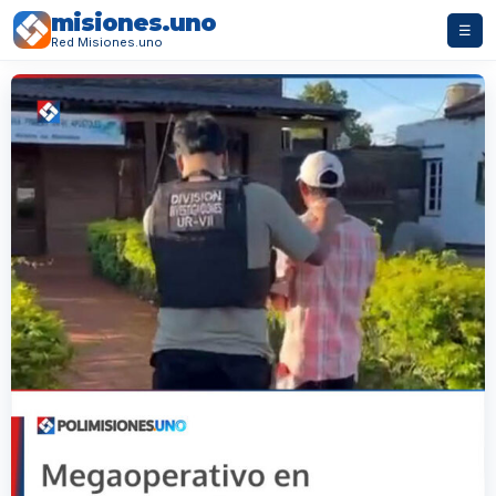
misiones.uno
☰
Red Misiones.uno