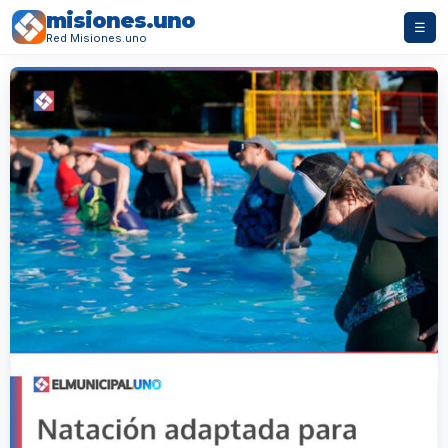
misiones.uno
☰
Red Misiones.uno