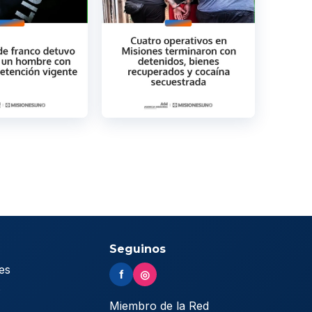
Seguinos
es
f
◎
s
Miembro de la Red