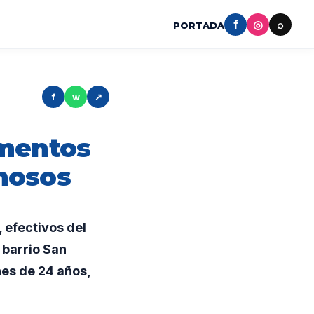
f
◎
⌕
PORTADA
f
w
↗
ementos
hosos
 efectivos del
 barrio San
nes de 24 años,