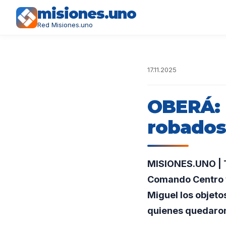
misiones.uno
Red Misiones.uno
17.11.2025
OBERÁ: 
robados
MISIONES.UNO | Tr
Comando Centro y 
Miguel los objeto
quienes quedaron 