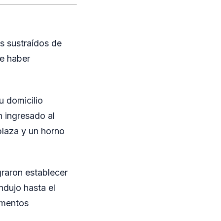
os sustraídos de
de haber
u domicilio
n ingresado al
plaza y un horno
graron establecer
ndujo hasta el
ementos