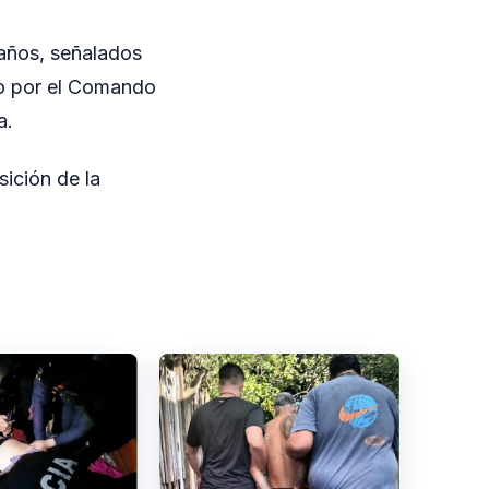
 años, señalados
do por el Comando
a.
ición de la