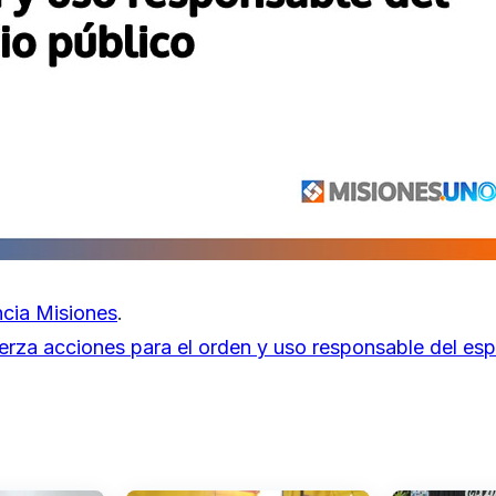
cia Misiones
.
erza acciones para el orden y uso responsable del esp