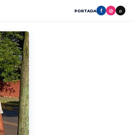
f
◎
⌕
PORTADA