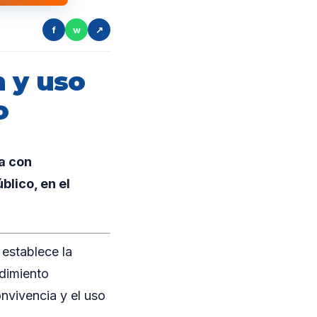
f
w
↗
n y uso
o
a con
lico, en el
establece la
edimiento
onvivencia y el uso