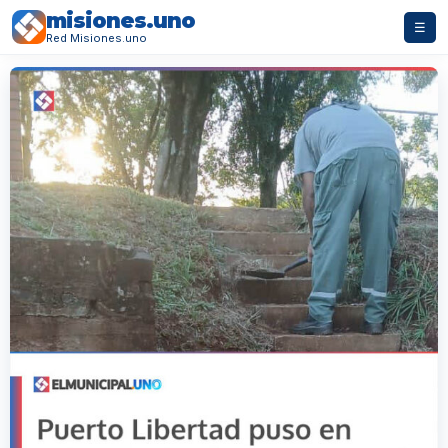
misiones.uno
☰
Red Misiones.uno