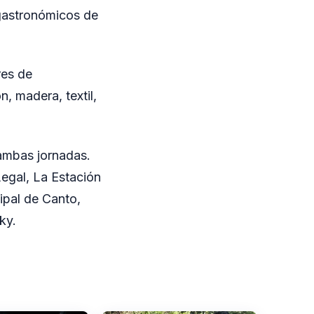
 gastronómicos de
res de
, madera, textil,
 ambas jornadas.
Legal, La Estación
cipal de Canto,
ky.