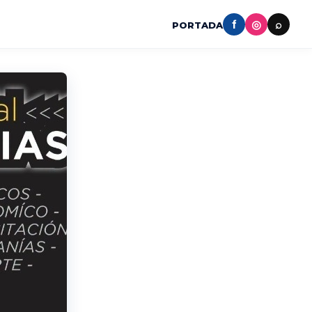
f
◎
⌕
PORTADA