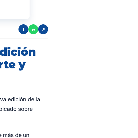
f
w
↗
dición
rte y
eva edición de la
 ubicado sobre
de más de un