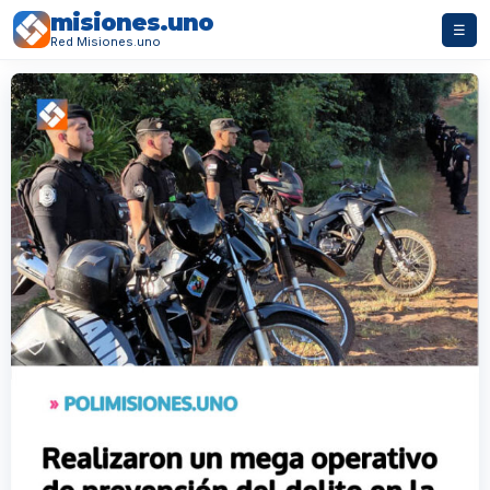
misiones.uno
☰
Red Misiones.uno