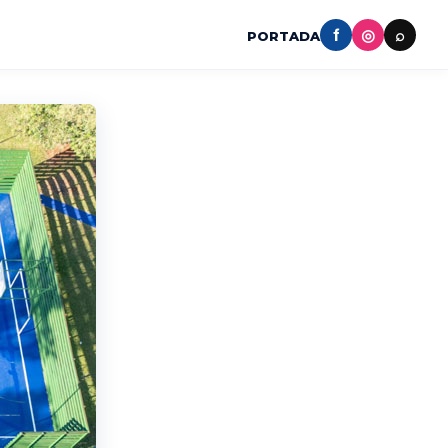
f
◎
⌕
PORTADA