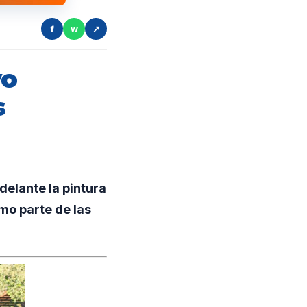
f
w
↗
vo
s
elante la pintura
mo parte de las