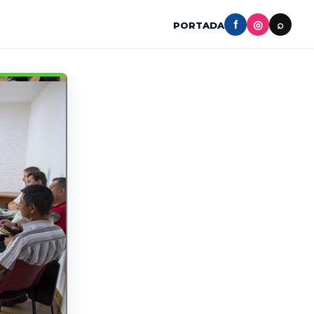
f
◎
⌕
PORTADA