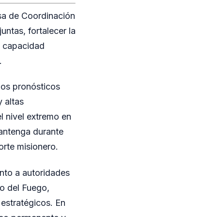
esa de Coordinación
untas, fortalecer la
la capacidad
.
los pronósticos
y altas
l nivel extremo en
mantenga durante
orte misionero.
nto a autoridades
jo del Fuego,
estratégicos. En