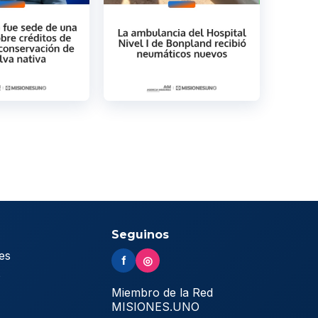
Seguinos
es
f
◎
s
Miembro de la Red
MISIONES.UNO