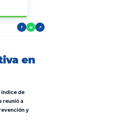
f
w
↗
iva en
 índice de
a reunió a
revención y