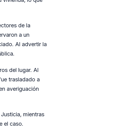
ectores de la
ervaron a un
iado. Al advertir la
ública.
os del lugar. Al
 fue trasladado a
 en averiguación
 Justicia, mientras
e el caso.