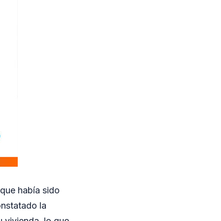
 que había sido
onstatado la
u vivienda, lo que