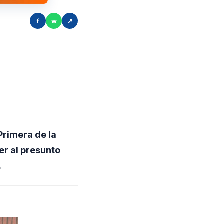
f
w
↗
Primera de la
er al presunto
.