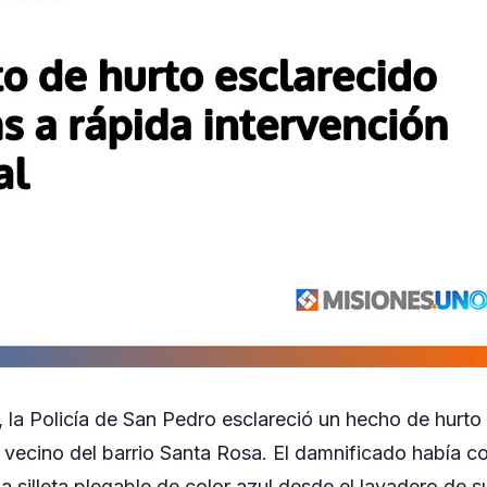
r, la Policía de San Pedro esclareció un hecho de hurto
vecino del barrio Santa Rosa. El damnificado había c
 silleta plegable de color azul desde el lavadero de s