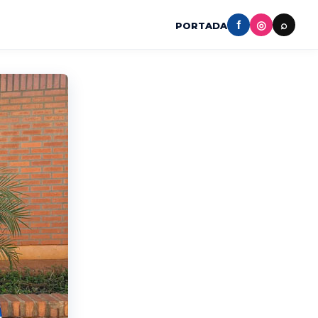
f
◎
⌕
PORTADA