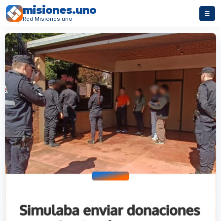
misiones.uno
☰
Red Misiones.uno