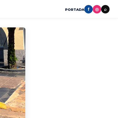
f
◎
⌕
PORTADA