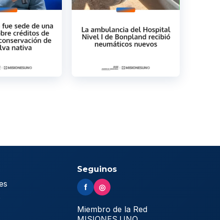
Seguinos
es
f
◎
s
Miembro de la Red
MISIONES.UNO