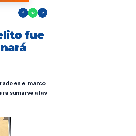
f
w
↗
lito fue
onará
rado en el marco
para sumarse a las