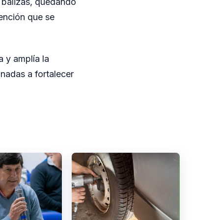
e balizas, quedando
vención que se
a y amplía la
inadas a fortalecer