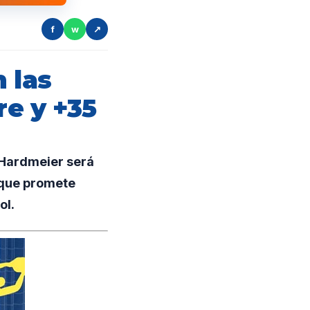
f
w
↗
 las
re y +35
 Hardmeier será
o que promete
ol.