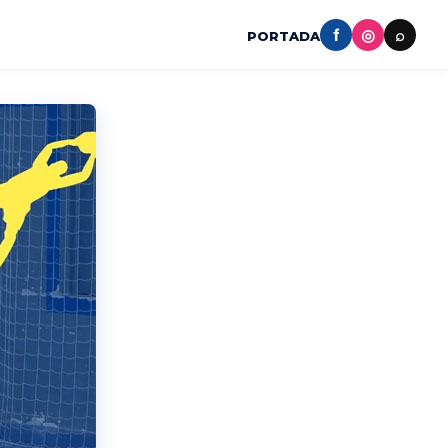
f
◎
⌕
PORTADA