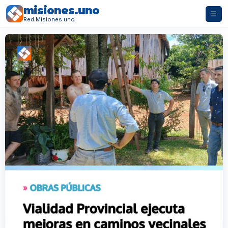
misiones.uno
☰
Red Misiones.uno