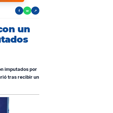
f
w
↗
 con un
utados
on imputados por
ió tras recibir un