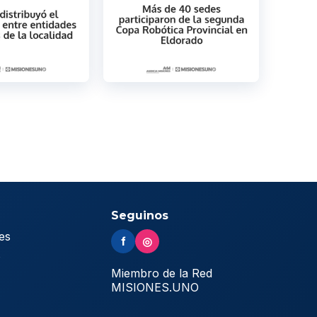
Seguinos
es
f
◎
s
Miembro de la Red
MISIONES.UNO