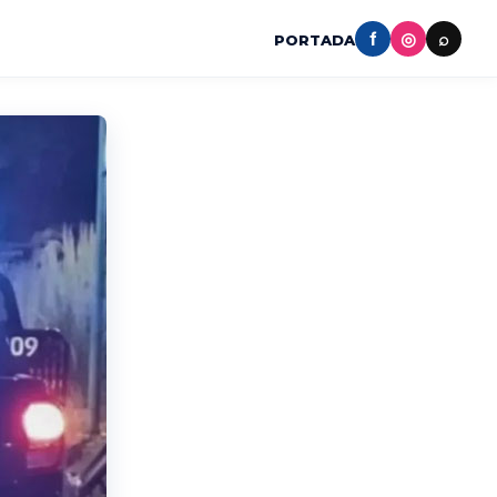
f
◎
⌕
PORTADA