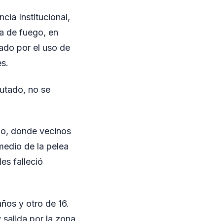
cia Institucional,
a de fuego, en
ado por el uso de
es.
putado, no se
nzo, donde vecinos
medio de la pelea
es falleció
ños y otro de 16.
 salida por la zona