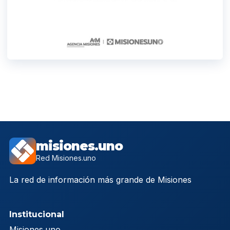
misiones.uno
Red Misiones.uno
La red de información más grande de Misiones
Institucional
Misiones.uno